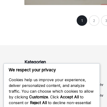
Posts
1
2
pagination
Kategorien
We respect your privacy
Defensive Formationen im Volleyball
Cookies help us improve your experience,
Kommunikationsstrategien in der Volleyballabwehr
deliver personalized content, and analyze
traffic. You can choose which cookies to allow
Positionierungstechniken für die Volleyballabwehr
by clicking
Customize
. Click
Accept All
to
consent or
Reject All
to decline non-essential