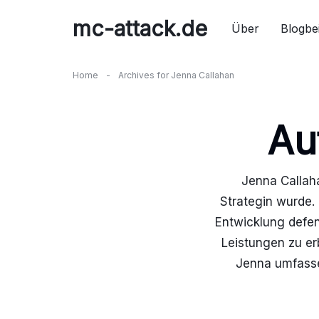
Skip
mc-attack.de
to
Über
Blogbe
content
Home
-
Archives for Jenna Callahan
Au
Jenna Callaha
Strategin wurde. 
Entwicklung defen
Leistungen zu erb
Jenna umfassen