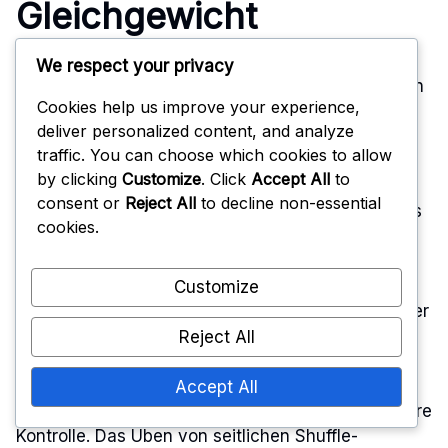
Gleichgewicht
We respect your privacy
Ein übermäßiges Engagement auf einer Seite kann
Cookies help us improve your experience,
das Gleichgewicht eines Spielers erheblich
deliver personalized content, and analyze
beeinträchtigen, was es schwierig macht, auf
traffic. You can choose which cookies to allow
unerwartete Spielzüge zu reagieren. Wenn ein
by clicking
Customize
. Click
Accept All
to
Spieler zu weit in eine Richtung lehnt, wird er
consent or
Reject All
to decline non-essential
anfällig für schnelle Änderungen der Flugbahn des
cookies.
Balls. Dies kann zu verpassten Gelegenheiten für
effektive Abwehraktionen oder Blocks führen.
Customize
Um das Gleichgewicht zu halten, sollten die Spieler
eine neutrale Haltung einnehmen, die schnelle
Reject All
seitliche Bewegungen ermöglicht. Das
gleichmäßige Verteilen des Gewichts auf beide
Accept All
Füße ermöglicht schnellere Reaktionen und bessere
Kontrolle. Das Üben von seitlichen Shuffle-