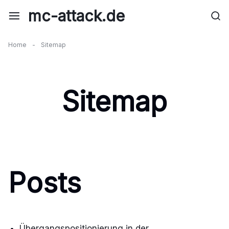
Skip
mc-attack.de
to
content
Home
-
Sitemap
Sitemap
Posts
Übergangspositionierung in der