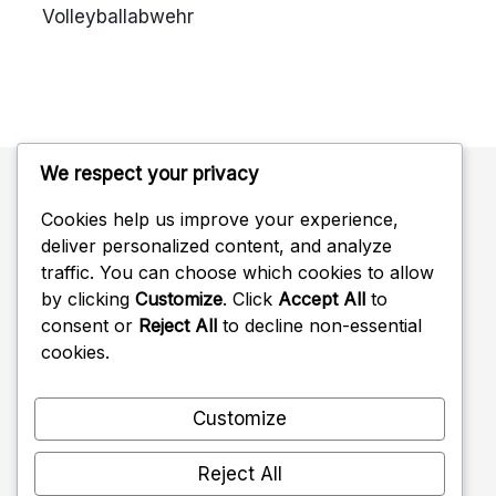
Volleyballabwehr
We respect your privacy
Cookies help us improve your experience,
Kategorien
deliver personalized content, and analyze
traffic. You can choose which cookies to allow
Defensive Formationen im Volleyball
by clicking
Customize
. Click
Accept All
to
consent or
Reject All
to decline non-essential
Kommunikationsstrategien in der Volleyballabwehr
cookies.
Positionierungstechniken für die Volleyballabwehr
Customize
Reject All