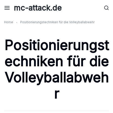
Skip
mc-attack.de
to
content
Home
-
Positionierungstechniken für die Volleyballabwehr
Positionierungst
echniken für die
Volleyballabweh
r