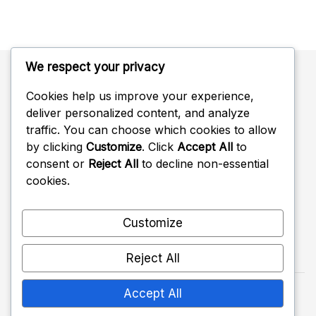
We respect your privacy
Cookies help us improve your experience,
Kategorien
deliver personalized content, and analyze
traffic. You can choose which cookies to allow
Defensive Formationen im Volleyball
by clicking
Customize
. Click
Accept All
to
consent or
Reject All
to decline non-essential
Kommunikationsstrategien in der Volleyballabwehr
cookies.
Positionierungstechniken für die Volleyballabwehr
Customize
Reject All
Accept All
Copyright 2026 —
mc-attack.de
. All rights
reserved.
Shopwell WordPress Theme