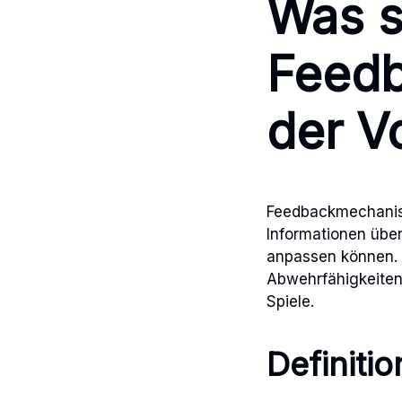
Was s
Feed
der V
Feedbackmechan
Informationen über
anpassen können. 
Abwehrfähigkeiten
Spiele.
Definit