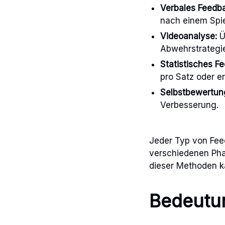
Verbales Feedb
nach einem Spie
Videoanalyse:
Ü
Abwehrstrategien
Statistisches F
pro Satz oder er
Selbstbewertun
Verbesserung.
Jeder Typ von Fee
verschiedenen Pha
dieser Methoden k
Bedeutu