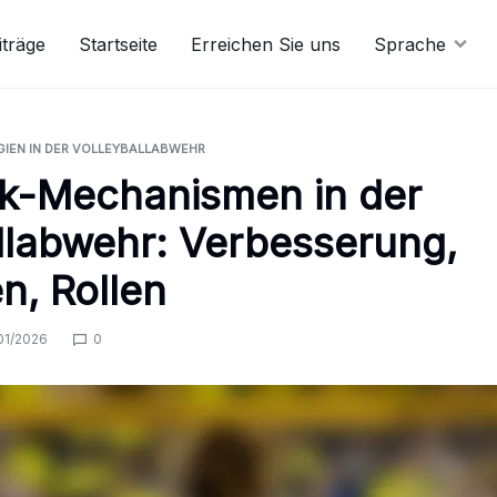
iträge
Startseite
Erreichen Sie uns
Sprache
IEN IN DER VOLLEYBALLABWEHR
k-Mechanismen in der
llabwehr: Verbesserung,
n, Rollen
01/2026
0