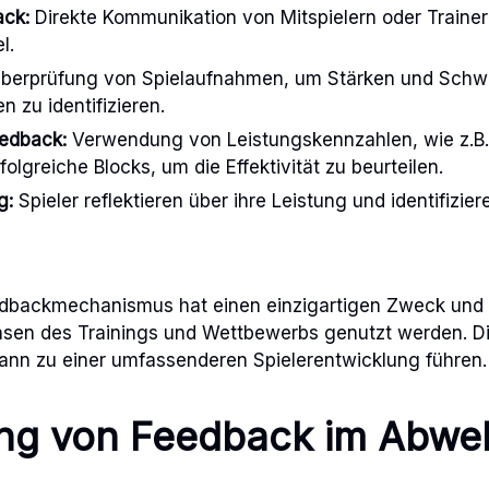
ack:
Direkte Kommunikation von Mitspielern oder Traine
l.
berprüfung von Spielaufnahmen, um Stärken und Schw
 zu identifizieren.
eedback:
Verwendung von Leistungskennzahlen, wie z.B
folgreiche Blocks, um die Effektivität zu beurteilen.
g:
Spieler reflektieren über ihre Leistung und identifizie
dbackmechanismus hat einen einzigartigen Zweck und 
sen des Trainings und Wettbewerbs genutzt werden. D
ann zu einer umfassenderen Spielerentwicklung führen.
ng von Feedback im Abweh