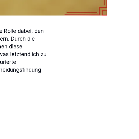
 Rolle dabei, den
ern. Durch die
hen diese
was letztendlich zu
urierte
cheidungsfindung