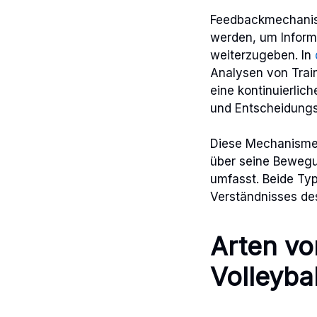
Feedbackmechanis
werden, um Informa
weiterzugeben. In
Analysen von Train
eine kontinuierlich
und Entscheidungs
Diese Mechanismen
über seine Bewegun
umfasst. Beide Ty
Verständnisses de
Arten v
Volleybal