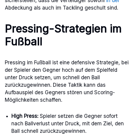
sicherstellen, dass die Verteidiger sowohl
in der
Abdeckung als auch im Tackling geschult sind.
Pressing-Strategien im
Fußball
Pressing im Fußball ist eine defensive Strategie, bei
der Spieler den Gegner hoch auf dem Spielfeld
unter Druck setzen, um schnell den Ball
zurückzugewinnen. Diese Taktik kann das
Aufbauspiel des Gegners stören und Scoring-
Möglichkeiten schaffen.
High Press:
Spieler setzen die Gegner sofort
nach Ballverlust unter Druck, mit dem Ziel, den
Ball schnell zurückzugewinnen.