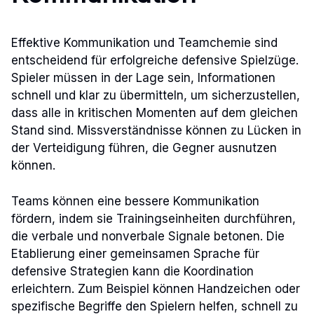
Effektive Kommunikation und Teamchemie sind
entscheidend für erfolgreiche defensive Spielzüge.
Spieler müssen in der Lage sein, Informationen
schnell und klar zu übermitteln, um sicherzustellen,
dass alle in kritischen Momenten auf dem gleichen
Stand sind. Missverständnisse können zu Lücken in
der Verteidigung führen, die Gegner ausnutzen
können.
Teams können eine bessere Kommunikation
fördern, indem sie Trainingseinheiten durchführen,
die verbale und nonverbale Signale betonen. Die
Etablierung einer gemeinsamen Sprache für
defensive Strategien kann die Koordination
erleichtern. Zum Beispiel können Handzeichen oder
spezifische Begriffe den Spielern helfen, schnell zu