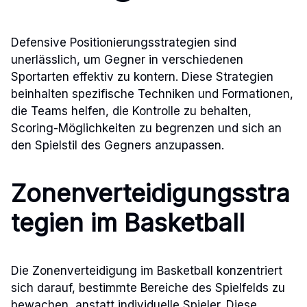
Defensive Positionierungsstrategien sind
unerlässlich, um Gegner in verschiedenen
Sportarten effektiv zu kontern. Diese Strategien
beinhalten spezifische Techniken und Formationen,
die Teams helfen, die Kontrolle zu behalten,
Scoring-Möglichkeiten zu begrenzen und sich an
den Spielstil des Gegners anzupassen.
Zonenverteidigungsstra
tegien im Basketball
Die Zonenverteidigung im Basketball konzentriert
sich darauf, bestimmte Bereiche des Spielfelds zu
bewachen, anstatt individuelle Spieler. Diese