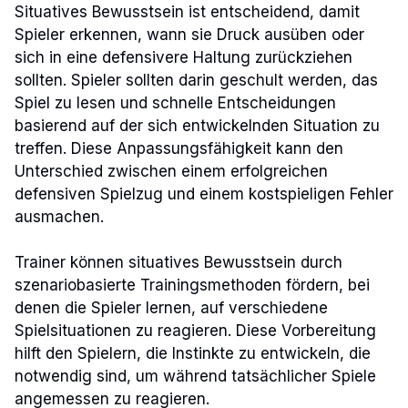
Situatives Bewusstsein ist entscheidend, damit
Spieler erkennen, wann sie Druck ausüben oder
sich in eine defensivere Haltung zurückziehen
sollten. Spieler sollten darin geschult werden, das
Spiel zu lesen und schnelle Entscheidungen
basierend auf der sich entwickelnden Situation zu
treffen. Diese Anpassungsfähigkeit kann den
Unterschied zwischen einem erfolgreichen
defensiven Spielzug und einem kostspieligen Fehler
ausmachen.
Trainer können situatives Bewusstsein durch
szenariobasierte Trainingsmethoden fördern, bei
denen die Spieler lernen, auf verschiedene
Spielsituationen zu reagieren. Diese Vorbereitung
hilft den Spielern, die Instinkte zu entwickeln, die
notwendig sind, um während tatsächlicher Spiele
angemessen zu reagieren.