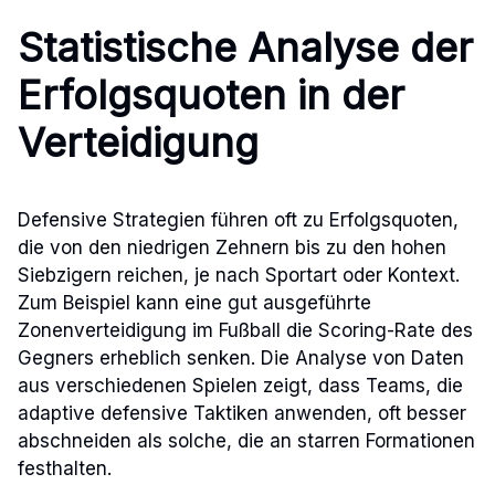
Statistische Analyse der
Erfolgsquoten in der
Verteidigung
Defensive Strategien führen oft zu Erfolgsquoten,
die von den niedrigen Zehnern bis zu den hohen
Siebzigern reichen, je nach Sportart oder Kontext.
Zum Beispiel kann eine gut ausgeführte
Zonenverteidigung im Fußball die Scoring-Rate des
Gegners erheblich senken. Die Analyse von Daten
aus verschiedenen Spielen zeigt, dass Teams, die
adaptive defensive Taktiken anwenden, oft besser
abschneiden als solche, die an starren Formationen
festhalten.