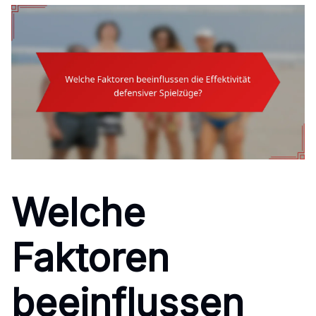
Welche
Faktoren
beeinflussen