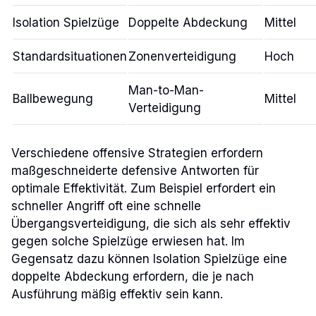
Isolation Spielzüge
Doppelte Abdeckung
Mittel
Standardsituationen
Zonenverteidigung
Hoch
Man-to-Man-
Ballbewegung
Mittel
Verteidigung
Verschiedene offensive Strategien erfordern
maßgeschneiderte defensive Antworten für
optimale Effektivität. Zum Beispiel erfordert ein
schneller Angriff oft eine schnelle
Übergangsverteidigung, die sich als sehr effektiv
gegen solche Spielzüge erwiesen hat. Im
Gegensatz dazu können Isolation Spielzüge eine
doppelte Abdeckung erfordern, die je nach
Ausführung mäßig effektiv sein kann.