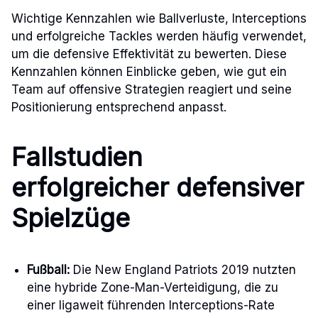
Wichtige Kennzahlen wie Ballverluste, Interceptions
und erfolgreiche Tackles werden häufig verwendet,
um die defensive Effektivität zu bewerten. Diese
Kennzahlen können Einblicke geben, wie gut ein
Team auf offensive Strategien reagiert und seine
Positionierung entsprechend anpasst.
Fallstudien
erfolgreicher defensiver
Spielzüge
Fußball:
Die New England Patriots 2019 nutzten
eine hybride Zone-Man-Verteidigung, die zu
einer ligaweit führenden Interceptions-Rate