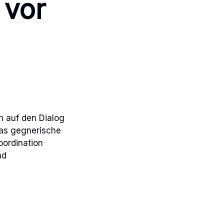
 vor
h auf den Dialog
das gegnerische
oordination
nd