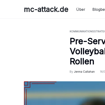
Skip
mc-attack.de
to
Über
Blogbe
content
KOMMUNIKATIONSSTRATEG
Pre-Serv
Volleyba
Rollen
By
Jenna Callahan
16/