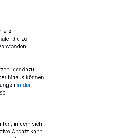
hrere
ale, die zu
 verstanden
tzen, der dazu
über hinaus können
chungen
in der
ise
ffen, in dem sich
aktive Ansatz kann