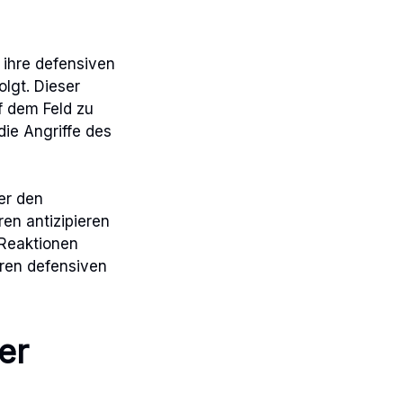
 ihre defensiven
lgt. Dieser
f dem Feld zu
die Angriffe des
er den
en antizipieren
 Reaktionen
eren defensiven
er