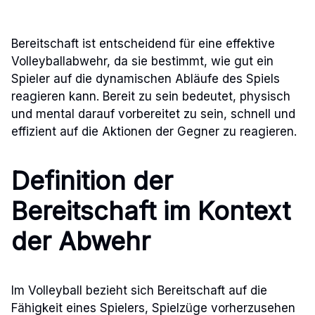
Bereitschaft ist entscheidend für eine effektive
Volleyballabwehr, da sie bestimmt, wie gut ein
Spieler auf die dynamischen Abläufe des Spiels
reagieren kann. Bereit zu sein bedeutet, physisch
und mental darauf vorbereitet zu sein, schnell und
effizient auf die Aktionen der Gegner zu reagieren.
Definition der
Bereitschaft im Kontext
der Abwehr
Im Volleyball bezieht sich Bereitschaft auf die
Fähigkeit eines Spielers, Spielzüge vorherzusehen