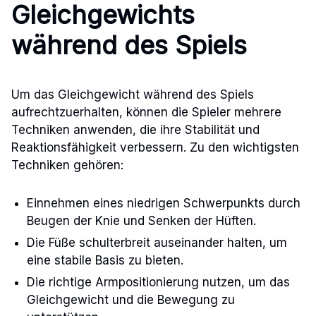
Gleichgewichts
während des Spiels
Um das Gleichgewicht während des Spiels
aufrechtzuerhalten, können die Spieler mehrere
Techniken anwenden, die ihre Stabilität und
Reaktionsfähigkeit verbessern. Zu den wichtigsten
Techniken gehören:
Einnehmen eines niedrigen Schwerpunkts durch
Beugen der Knie und Senken der Hüften.
Die Füße schulterbreit auseinander halten, um
eine stabile Basis zu bieten.
Die richtige Armpositionierung nutzen, um das
Gleichgewicht und die Bewegung zu