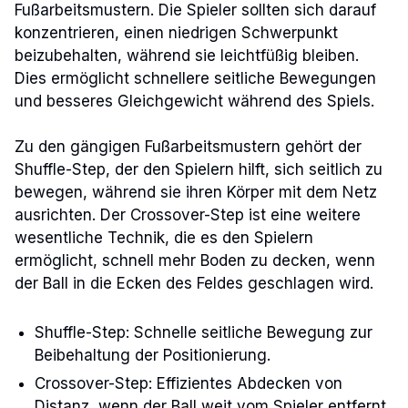
Fußarbeitsmustern. Die Spieler sollten sich darauf
konzentrieren, einen niedrigen Schwerpunkt
beizubehalten, während sie leichtfüßig bleiben.
Dies ermöglicht schnellere seitliche Bewegungen
und besseres Gleichgewicht während des Spiels.
Zu den gängigen Fußarbeitsmustern gehört der
Shuffle-Step, der den Spielern hilft, sich seitlich zu
bewegen, während sie ihren Körper mit dem Netz
ausrichten. Der Crossover-Step ist eine weitere
wesentliche Technik, die es den Spielern
ermöglicht, schnell mehr Boden zu decken, wenn
der Ball in die Ecken des Feldes geschlagen wird.
Shuffle-Step: Schnelle seitliche Bewegung zur
Beibehaltung der Positionierung.
Crossover-Step: Effizientes Abdecken von
Distanz, wenn der Ball weit vom Spieler entfernt