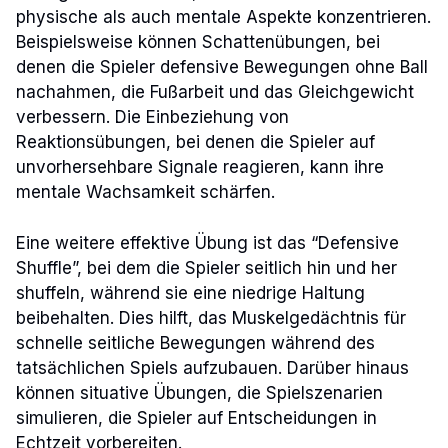
physische als auch mentale Aspekte konzentrieren.
Beispielsweise können Schattenübungen, bei
denen die Spieler defensive Bewegungen ohne Ball
nachahmen, die Fußarbeit und das Gleichgewicht
verbessern. Die Einbeziehung von
Reaktionsübungen, bei denen die Spieler auf
unvorhersehbare Signale reagieren, kann ihre
mentale Wachsamkeit schärfen.
Eine weitere effektive Übung ist das “Defensive
Shuffle”, bei dem die Spieler seitlich hin und her
shuffeln, während sie eine niedrige Haltung
beibehalten. Dies hilft, das Muskelgedächtnis für
schnelle seitliche Bewegungen während des
tatsächlichen Spiels aufzubauen. Darüber hinaus
können situative Übungen, die Spielszenarien
simulieren, die Spieler auf Entscheidungen in
Echtzeit vorbereiten.