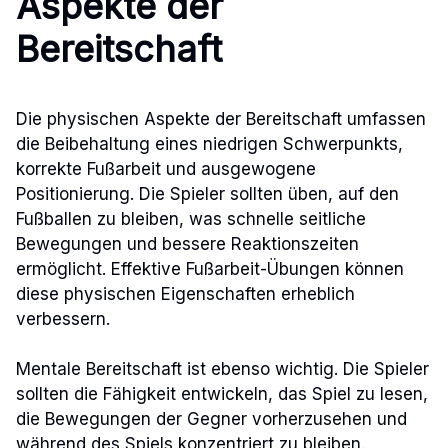
Aspekte der
Bereitschaft
Die physischen Aspekte der Bereitschaft umfassen
die Beibehaltung eines niedrigen Schwerpunkts,
korrekte Fußarbeit und ausgewogene
Positionierung. Die Spieler sollten üben, auf den
Fußballen zu bleiben, was schnelle seitliche
Bewegungen und bessere Reaktionszeiten
ermöglicht. Effektive Fußarbeit-Übungen können
diese physischen Eigenschaften erheblich
verbessern.
Mentale Bereitschaft ist ebenso wichtig. Die Spieler
sollten die Fähigkeit entwickeln, das Spiel zu lesen,
die Bewegungen der Gegner vorherzusehen und
während des Spiels konzentriert zu bleiben.