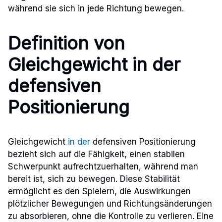
während sie sich in jede Richtung bewegen.
Definition von
Gleichgewicht in der
defensiven
Positionierung
Gleichgewicht
in der
defensiven Positionierung
bezieht sich auf die Fähigkeit, einen stabilen
Schwerpunkt aufrechtzuerhalten, während man
bereit ist, sich zu bewegen. Diese Stabilität
ermöglicht es den Spielern, die Auswirkungen
plötzlicher Bewegungen und Richtungsänderungen
zu absorbieren, ohne die Kontrolle zu verlieren. Eine