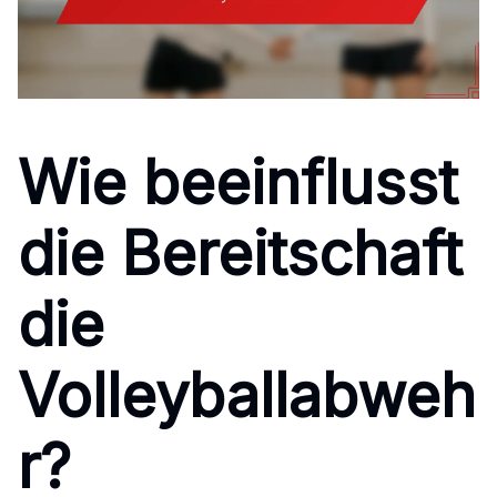
Wie beeinflusst
die Bereitschaft
die
Volleyballabweh
r?