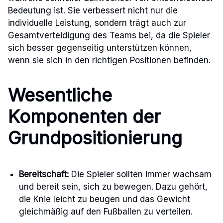
Bedeutung ist. Sie verbessert nicht nur die
individuelle Leistung, sondern trägt auch zur
Gesamtverteidigung des Teams bei, da die Spieler
sich besser gegenseitig unterstützen können,
wenn sie sich in den richtigen Positionen befinden.
Wesentliche
Komponenten der
Grundpositionierung
Bereitschaft:
Die Spieler sollten immer wachsam
und bereit sein, sich zu bewegen. Dazu gehört,
die Knie leicht zu beugen und das Gewicht
gleichmäßig auf den Fußballen zu verteilen.