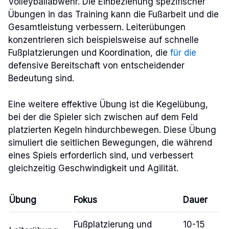
Volleyballabwehr. Die Einbeziehung spezifischer
Übungen in das Training kann die Fußarbeit und die
Gesamtleistung verbessern. Leiterübungen
konzentrieren sich beispielsweise auf schnelle
Fußplatzierungen und Koordination, die
für die
defensive Bereitschaft von entscheidender
Bedeutung sind.
Eine weitere effektive Übung ist die Kegelübung,
bei der die Spieler sich zwischen auf dem Feld
platzierten Kegeln hindurchbewegen. Diese Übung
simuliert die seitlichen Bewegungen, die während
eines Spiels erforderlich sind, und verbessert
gleichzeitig Geschwindigkeit und Agilität.
Übung
Fokus
Dauer
Fußplatzierung und
10-15