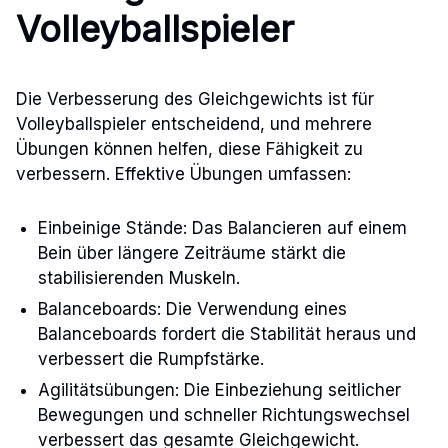
Volleyballspieler
Die Verbesserung des Gleichgewichts ist für
Volleyballspieler entscheidend, und mehrere
Übungen können helfen, diese Fähigkeit zu
verbessern. Effektive Übungen umfassen:
Einbeinige Stände: Das Balancieren auf einem
Bein über längere Zeiträume stärkt die
stabilisierenden Muskeln.
Balanceboards: Die Verwendung eines
Balanceboards fordert die Stabilität heraus und
verbessert die Rumpfstärke.
Agilitätsübungen: Die Einbeziehung seitlicher
Bewegungen und schneller Richtungswechsel
verbessert das gesamte Gleichgewicht.