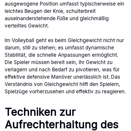
ausgewogene Position umfasst typischerweise ein
leichtes Beugen der Knie, schulterbreit
auseinanderstehende Füße und gleichmäßig
verteiltes Gewicht.
Im Volleyball geht es beim Gleichgewicht nicht nur
darum, still zu stehen; es umfasst dynamische
Stabilität, die schnelle Anpassungen ermöglicht.
Die Spieler müssen bereit sein, ihr Gewicht zu
verlagern und nach Bedarf zu pivotieren, was für
effektive defensive Manöver unerlässlich ist. Das
Verständnis von Gleichgewicht hilft den Spielern,
Spielzüge vorherzusehen und effektiv zu reagieren.
Techniken zur
Aufrechterhaltung des