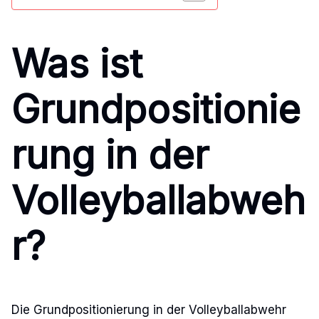
Was ist
Grundpositionie
rung in der
Volleyballabweh
r?
Die Grundpositionierung in der Volleyballabwehr