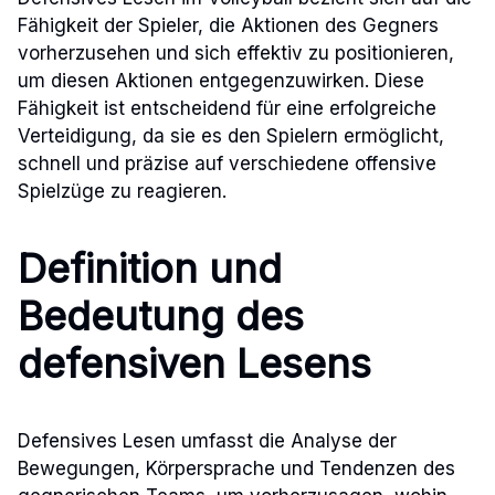
Fähigkeit der Spieler, die Aktionen des Gegners
vorherzusehen und sich effektiv zu positionieren,
um diesen Aktionen entgegenzuwirken. Diese
Fähigkeit ist entscheidend für eine erfolgreiche
Verteidigung, da sie es den Spielern ermöglicht,
schnell und präzise auf verschiedene offensive
Spielzüge zu reagieren.
Definition und
Bedeutung des
defensiven Lesens
Defensives Lesen umfasst die Analyse der
Bewegungen, Körpersprache und Tendenzen des