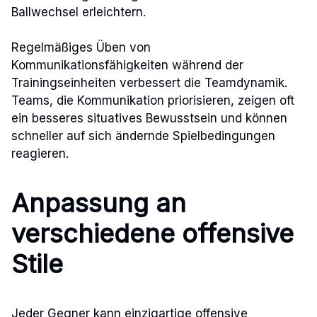
Ballwechsel erleichtern.
Regelmäßiges Üben von
Kommunikationsfähigkeiten während der
Trainingseinheiten verbessert die Teamdynamik.
Teams, die Kommunikation priorisieren, zeigen oft
ein besseres situatives Bewusstsein und können
schneller auf sich ändernde Spielbedingungen
reagieren.
Anpassung an
verschiedene offensive
Stile
Jeder Gegner kann einzigartige offensive