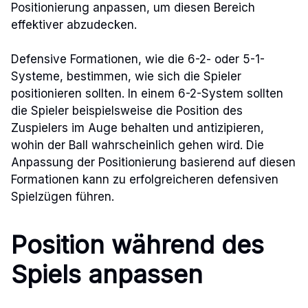
Positionierung anpassen, um diesen Bereich
effektiver abzudecken.
Defensive Formationen, wie die 6-2- oder 5-1-
Systeme, bestimmen, wie sich die Spieler
positionieren sollten. In einem 6-2-System sollten
die Spieler beispielsweise die Position des
Zuspielers im Auge behalten und antizipieren,
wohin der Ball wahrscheinlich gehen wird. Die
Anpassung der Positionierung basierend auf diesen
Formationen kann zu erfolgreicheren defensiven
Spielzügen führen.
Position während des
Spiels anpassen