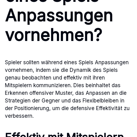
Anpassungen
vornehmen?
Spieler sollten während eines Spiels Anpassungen
vornehmen, indem sie die Dynamik des Spiels
genau beobachten und effektiv mit ihren
Mitspielern kommunizieren. Dies beinhaltet das
Erkennen offensiver Muster, das Anpassen an die
Strategien der Gegner und das Flexibelbleiben in
der Positionierung, um die defensive Effektivität zu
verbessern.