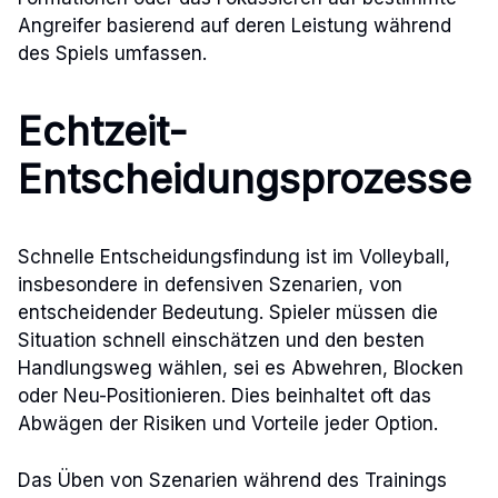
Angreifer basierend auf deren Leistung während
des Spiels umfassen.
Echtzeit-
Entscheidungsprozesse
Schnelle Entscheidungsfindung ist im Volleyball,
insbesondere in defensiven Szenarien, von
entscheidender Bedeutung. Spieler müssen die
Situation schnell einschätzen und den besten
Handlungsweg wählen, sei es Abwehren, Blocken
oder Neu-Positionieren. Dies beinhaltet oft das
Abwägen der Risiken und Vorteile jeder Option.
Das Üben von Szenarien während des Trainings