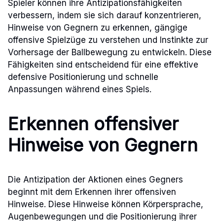
Spieler können ihre Antizipationsfähigkeiten
verbessern, indem sie sich darauf konzentrieren,
Hinweise von Gegnern zu erkennen, gängige
offensive Spielzüge zu verstehen und Instinkte zur
Vorhersage der Ballbewegung zu entwickeln. Diese
Fähigkeiten sind entscheidend für eine effektive
defensive Positionierung und schnelle
Anpassungen während eines Spiels.
Erkennen offensiver
Hinweise von Gegnern
Die Antizipation der Aktionen eines Gegners
beginnt mit dem Erkennen ihrer offensiven
Hinweise. Diese Hinweise können Körpersprache,
Augenbewegungen und die Positionierung ihrer