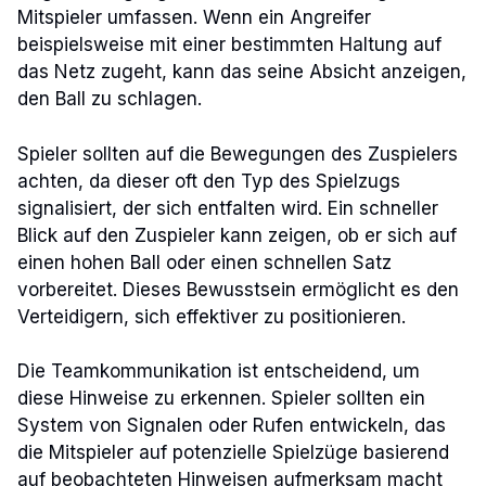
Mitspieler umfassen. Wenn ein Angreifer
beispielsweise mit einer bestimmten Haltung auf
das Netz zugeht, kann das seine Absicht anzeigen,
den Ball zu schlagen.
Spieler sollten auf die Bewegungen des Zuspielers
achten, da dieser oft den Typ des Spielzugs
signalisiert, der sich entfalten wird. Ein schneller
Blick auf den Zuspieler kann zeigen, ob er sich auf
einen hohen Ball oder einen schnellen Satz
vorbereitet. Dieses Bewusstsein ermöglicht es den
Verteidigern, sich effektiver zu positionieren.
Die Teamkommunikation ist entscheidend, um
diese Hinweise zu erkennen. Spieler sollten ein
System von Signalen oder Rufen entwickeln, das
die Mitspieler auf potenzielle Spielzüge basierend
auf beobachteten Hinweisen aufmerksam macht