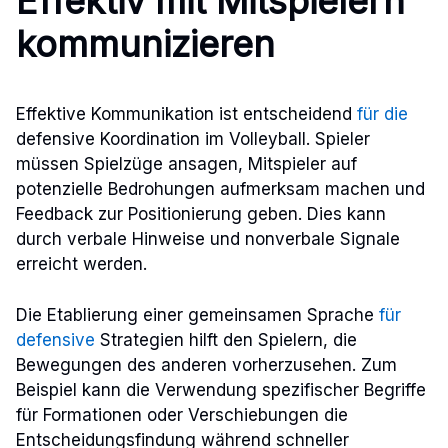
Effektiv mit Mitspielern
kommunizieren
Effektive Kommunikation ist entscheidend
für die
defensive Koordination im Volleyball. Spieler
müssen Spielzüge ansagen, Mitspieler auf
potenzielle Bedrohungen aufmerksam machen und
Feedback zur Positionierung geben. Dies kann
durch verbale Hinweise und nonverbale Signale
erreicht werden.
Die Etablierung einer gemeinsamen Sprache
für
defensive
Strategien hilft den Spielern, die
Bewegungen des anderen vorherzusehen. Zum
Beispiel kann die Verwendung spezifischer Begriffe
für Formationen oder Verschiebungen die
Entscheidungsfindung während schneller